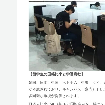
【留学生の国籍比率と学習意欲】
韓国、日本、中国、ベトナム、中東、タイ、
が考慮されており、キャンパス・寮内ともEOP(Eng
多国籍な環境が提供されます。
日本人比率は40％以下と国際色豊か。特に
数！とにかく短期間で、自分を追い込んで英
【驚愕コスパ フィリピン・セブ島スパルタ式英語
＜スパルタコース＞ 1週間～
・Intensive ESL ＄856～
・IELTS(12W～)＄6,420～
・Specific Courses ＄904～
(General IELTS,TOEIC,BUSINESS,Digital Eng