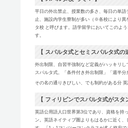
平日の外出禁止、授業数の多さ、毎日の単語
止、施設内学生寮制が多い（※各校により異な
タ校 と呼びます。語学留学においてこのよ
す。
【 スパルタ式とセミスパルタ式の
外出制限、自習半強制など定義がハッキリし
スパルタ式。「条件付き外出制限」「週半分
その名の通りきびしい、でも制約がある分 
【 フィリピンでスパルタ式がスタ
英語公用語人口世界第3位であり、資格を持
ン。英語ネイティブ圏よりもはるかに近く、
す。「1：1マンツーマンクラスが多く格安