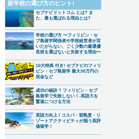
留学校の選び方のヒント!
セブナビドットコム とは? ま
た、最も選ばれる理由とは?​​
学校の選び方 〜フィリピン・セ
ブ島留学関係者や学校経営者が言
いたがらない、ごく少数の厳選優
良校を選ばないと失敗する理由〜
10大特典 付き! セブナビのフィリ
ピン・セブ島留学 最大30万円の
祝金など
成功の秘訣 ? フィリピン・セブ
島留学で失敗しない！-英語力を
驚速につける方法
英語力向上 ! コスパ・習熟度・リ
ゾートアクティビティが揃う高評
価留学！