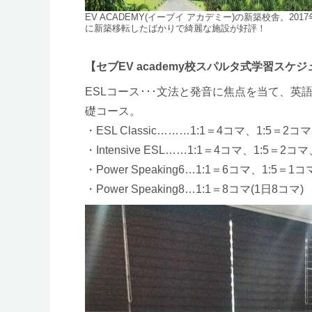
EV ACADEMY(イーブイ アカデミー)の新築校舎。2017
に新築移転したばかりで綺麗な施設が好評！
【セブEV academy校スパルタ式学習スケ
ESLコース･･･文法と発音に焦点を当て、
礎コース。
・ESL Classic………1:1＝4コマ、1:5＝2コ
・Intensive ESL……1:1＝4コマ、1:5＝2コ
・Power Speaking6…1:1＝6コマ、1:5＝1
・Power Speaking8…1:1＝8コマ(1日8コマ)