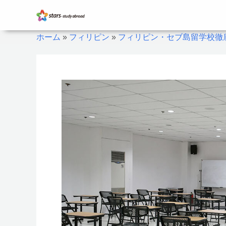
内
容
を
ホーム
»
フィリピン
»
フィリピン・セブ島留学校徹
ス
キ
ッ
プ