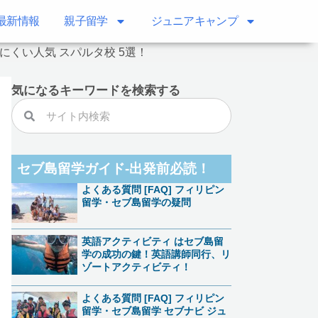
最新情報
親子留学​
ジュニアキャンプ
くい人気 スパルタ校 5選！
気になるキーワードを検索する
検
検
索
索
セブ島留学ガイド-出発前必読！
よくある質問 [FAQ] フィリピン
留学・セブ島留学の疑問
英語アクティビティ はセブ島留
学の成功の鍵！英語講師同行、リ
ゾートアクティビティ！
よくある質問 [FAQ] フィリピン
留学・セブ島留学 セブナビ ジュ