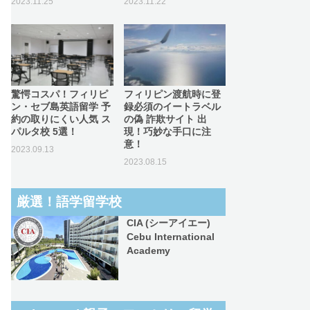
2023.11.25
2023.11.22
驚愕コスパ！フィリピ
フィリピン渡航時に登
ン・セブ島英語留学 予
録必須のイートラベル
約の取りにくい人気 ス
の偽 詐欺サイト 出
パルタ校 5選！
現！巧妙な手口に注
意！
2023.09.13
2023.08.15
厳選！語学留学校
CIA (シーアイエー)
Cebu International
Academy