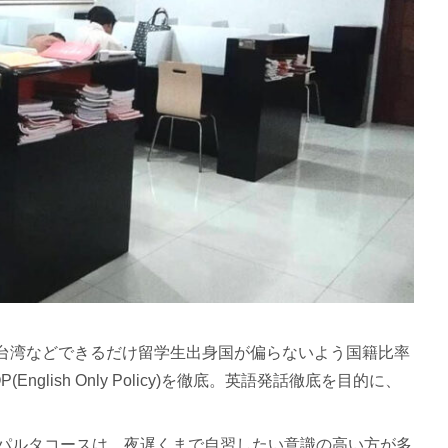
台湾などできるだけ留学生出身国が偏らないよう国籍比率
lish Only Policy)を徹底。英語発話徹底を目的に、
スパルタコースは、夜遅くまで自習したい意識の高い方が多
語力を向上させたい方にぴったりの学校です。
留学 EV academy校 留学費用】
lish)