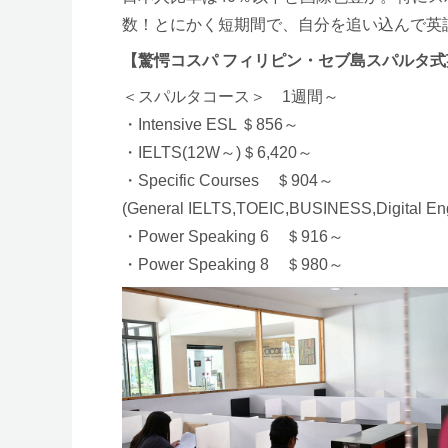
・Power Speaking 6 ＄916～
・Power Speaking 8 ＄980～
自習室
【EV academy校 施設概要】
■設立年度：2004年
■資本：韓国資本
■学生定員：380名
■対象年齢：単独は満15歳以上、親子留コース