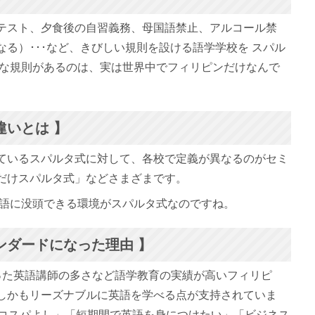
テスト、夕食後の自習義務、母国語禁止、アルコール禁
る）･･･など、きびしい規則を設ける語学学校を スパル
うな規則があるのは、実は世界中でフィリピンだけなんで
違いとは 】
ているスパルタ式に対して、各校で定義が異なるのがセミ
だけスパルタ式」などさまざまです。
英語に没頭できる環境がスパルタ式なのですね。
ンダードになった理由 】
った英語講師の多さなど語学教育の実績が高いフィリピ
しかもリーズナブルに英語を学べる点が支持されていま
でコスパよし」「短期間で英語を身につけたい」「ビジネス