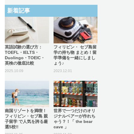
新着記事
英語試験の選び方：
フィリピン・ セブ島留
TOEFL・IELTS・
学の持ち物 まとめ！留
Duolingo・TOEIC・
学準備を一緒にしまし
英検の徹底比較
ょう♪
2025.10.09
2023.12.01
南国リゾートを満喫！
世界で一つだけのオリ
フィリピン・セブ島 親
ジナルベアーが作れち
子留学 で人気を誇る厳
ゃう？！「 the bear
選5校!!
cave 」