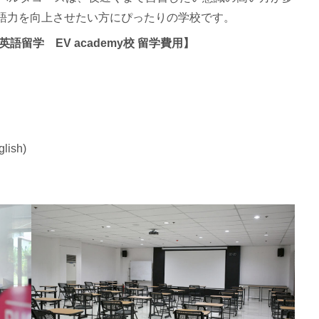
大講義室(カンファレンスルーム)
は7歳－14歳