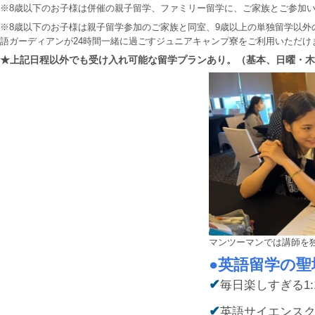
※8歳以下のお子様は併催の親子留学、ファミリー留学に、ご家族とご参加
※8歳以下のお子様は親子留学参加のご家族と同室、9歳以上の単独留学以外
語ガーディアンが24時間一緒に過ごすジュニアキャンプ寮をご利用いただけ
★
上記日程以外でも受け入れ可能な留学プランあり。（基本、日曜・
マンツーマンでは講師を
●
英語留学の聖
✔︎
毎日楽しすぎる1:
✔︎
英語サイエンスク