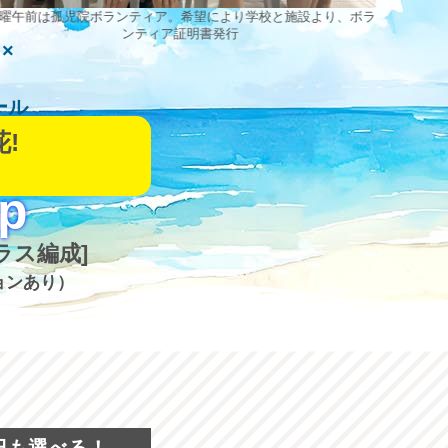
曜午前は孤児院ボランティア。希望により学校と施設より、ボラ
ンティア証明書発行
×
ール
!
mp
ラス編成]
ョンあり）
）