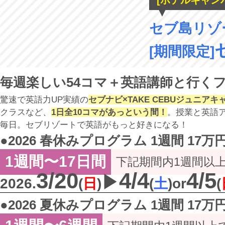
[ホテルキャン
▼
セブ島リゾ
[期間限定]
毎週楽しい54コマ＋英語講師と行く
驚速で英語力UP実績の
セブナビ×TAKE CEBUジュニアキ
クラスなど、
1日全10コマがあっという間！
。授業と英語
毎日。セブリゾートで英語がもっと好きになる！
●2026 春休みプログラム 1週間 17万
1週間〜17日間
下記期間内1週間以
3/20
4/4
4/5
▶︎
2026.
(
日
)
(
土
)
or
(
●2026 夏休みプログラム 1週間 17万