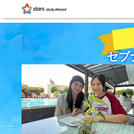
内
容
を
ス
キ
ッ
セブ
プ