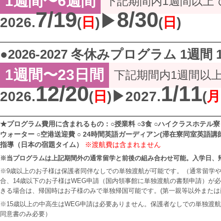
1週間〜6週間
下記期間内1週間以上
7/19
8/30
▶︎
2026.
(
日
)
(
日
)
●2026-2027 冬休みプログラム 1週間
1週間〜23日間
下記期間内1週間以
12/20
1/11
2026.
(
日
)
▶︎2027.
(
月
★プログラム費用に含まれるもの：○授業料 ○3食
○ハイクラスホテル寮 
ウォーター ○空港送迎費 ○ 24時間英語ガーディアン(滞在寮同室英語
指導（日本の宿題タイム）
※渡航費は含まれません
※当プログラムは上記期間外の通常留学と前後の組み合わせ可能。入学日、
※9歳以上のお子様は保護者同伴なしでの単独渡航が可能です。（通常留学
合、14歳以下のお子様はWEG申請（国内領事館に単独渡航の書類申請）が必
きる場合は、帰国時はお子様のみで単独帰国可能です。(第一親等以外または
※15歳以上の中高生はWEG申請は必要ありません。保護者なしでの単独渡
同意書のみ必要）