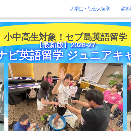
大学生・社会人留学
留学
小中高生対象！セブ島英語留学
【最新版】2026-27
ナビ英語留学 ジュニアキ