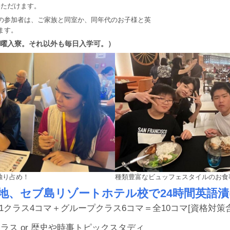
いただけます。
の参加者は、ご家族と同室か、同年代のお子様と英
ます。
木曜入寮。それ以外も毎日入学可。）
独り占め！
種類豊富なビュッフェスタイルのお食
地、セブ島リゾートホテル校で24時間英語漬け
1クラス4コマ＋グループクラス6コマ＝全10コマ[資格対策含
ラス or 歴史や時事トピックスタディ