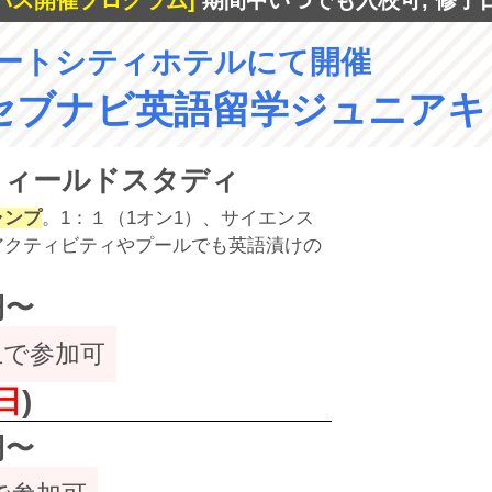
パス開催プログラム]
期間中いつでも入校可, 修了
ートシティホテルにて開催
セブナビ英語留学ジュニアキ
フィールドスタディ
ャンプ
。1：１（1オン1）、サイエンス
アクティビティやプールでも英語漬けの
円〜
上で参加可
日
)
円〜