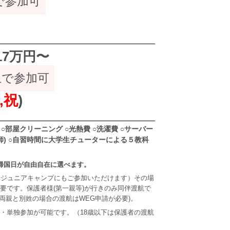
で参加可
 17万円〜
上で参加可
,祝
)
○部屋クリーニング ○光熱費 ○洗濯費 ○サーバー
講師) ○自習時間に大学生チューターによる５教科
帰国日が自由自在に選べます。
やジュニアキャンプにもご参加いただけます）その場
要です。保護者様(第一親等)が行きのみ同伴渡航で
両親と別姓の場合の渡航はWEG申請が必要)。
航・単独参加が可能です。（18歳以下は保護者の渡航