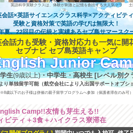
英語科学実験クラスは、体験が刺激と記憶を創出する大人気クラ
土
ス。
英会話×英語サイエンスクラス科学×アクティビティ
受験と資格対策で
英語の学びは無限大！
5年夏、22回目の伝統と実績あるセブ島サマースク
英会話力も受験・資格対応力も一気に開花
セブナビ セブ島英語キャンプ
▼
nglish Junior Ca
学生
(9歳以上)
・中学生・高校生 [レベル別ク
より単独留学可能（航空会社により入出国サポートオプシ
※
8歳以下のお子様は併催の親子留学プログラムへ参加（保護者滞在のみ可
 English Camp!!友情も芽生える!!
ィビティ＋3食＋ハイクラス寮滞在