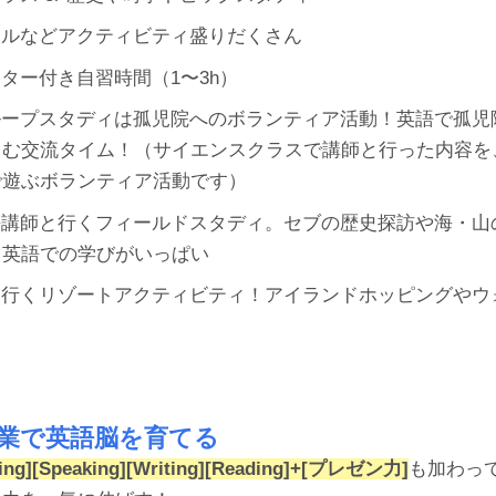
ールなどアクティビティ盛りだくさん
ター付き自習時間（1〜3h）
ループスタディは孤児院へのボランティア活動！英語で孤児
しむ交流タイム！（サイエンスクラスで講師と行った内容を
で遊ぶボランティア活動です）
語講師と行くフィールドスタディ。セブの歴史探訪や海・山
、英語での学びがいっぱい
と行くリゾートアクティビティ！アイランドホッピングやウ
業で英語脳を育てる
ning][Speaking][Writing][Reading]+[プレゼン力]
も加わっ