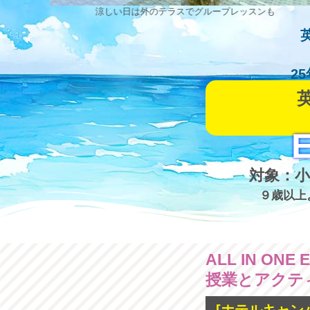
ンで自信を
涼しい日は外のテラスでグループレッスンも
2
E
対象：小
９歳以上
ALL IN ONE
授業とアクテ