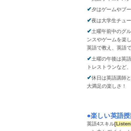
✔︎
夕はゲームやプ
✔︎
夜は大学生チュー
✔︎
土曜午前中のグ
ンスやゲームを楽
英語で教え、英語
✔︎
土曜の午後は英
トレストランなど
✔︎
休日は英語講師
大満足の楽しさ！
●
楽しい英語授
英語4スキル
[Liste