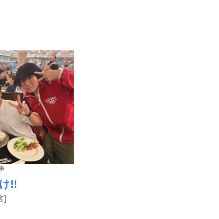
事
!!
]