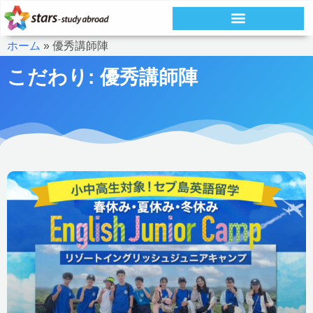
内
容
ホーム
»
優秀講師陣
を
ス
こだわり: 優秀講師陣
キ
ッ
プ