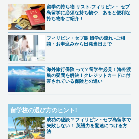
留学の持ち物 リスト-フィリピン・ セブ
島留学に必須な持ち物や、あると便利な
持ち物をご紹介！
フィリピン・セブ島 留学の流れ -ご相
談・お申込みから出発当日まで
海外旅行保険 って? 留学生必見！海外渡
航の疑問を解決！クレジットカードに付
帯されている保険との違い
留学校の選び方のヒント!
成功の秘訣 ? フィリピン・セブ島留学で
失敗しない！-英語力を驚速につける方
法