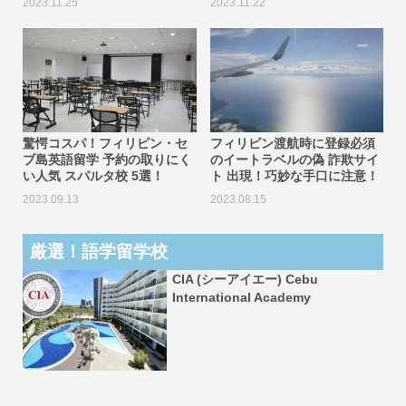
2023.11.25
2023.11.22
驚愕コスパ！フィリピン・セ
フィリピン渡航時に登録必須
ブ島英語留学 予約の取りにく
のイートラベルの偽 詐欺サイ
い人気 スパルタ校 5選！
ト 出現！巧妙な手口に注意！
2023.09.13
2023.08.15
厳選！語学留学校
CIA (シーアイエー) Cebu
International Academy