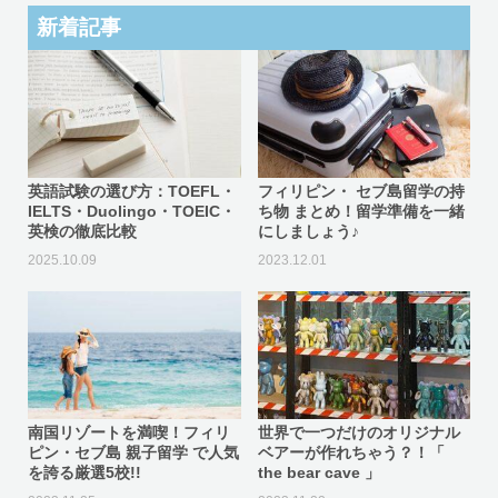
新着記事
英語試験の選び方：TOEFL・
フィリピン・ セブ島留学の持
IELTS・Duolingo・TOEIC・
ち物 まとめ！留学準備を一緒
英検の徹底比較
にしましょう♪
2025.10.09
2023.12.01
南国リゾートを満喫！フィリ
世界で一つだけのオリジナル
ピン・セブ島 親子留学 で人気
ベアーが作れちゃう？！「
を誇る厳選5校!!
the bear cave 」