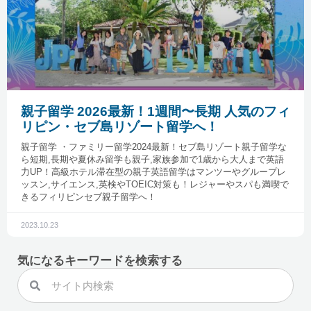
親子留学 2026最新！1週間〜長期 人気のフィ
リピン・セブ島リゾート留学へ！
親子留学 ・ファミリー留学2024最新！セブ島リゾート親子留学な
ら短期,長期や夏休み留学も親子,家族参加で1歳から大人まで英語
力UP！高級ホテル滞在型の親子英語留学はマンツーやグループレ
ッスン,サイエンス,英検やTOEIC対策も！レジャーやスパも満喫で
きるフィリピンセブ親子留学へ！
2023.10.23
気になるキーワードを検索する
検
検
索
索